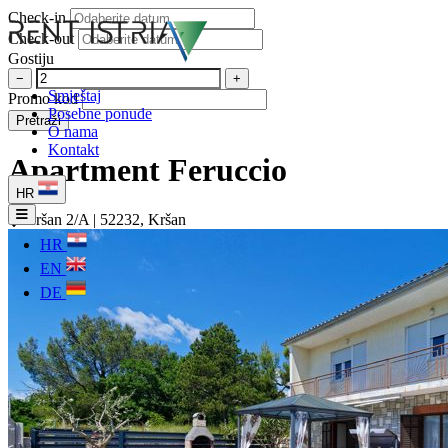
Check-in
Check-out
Gostiju
−
+
Smještaj
Promo kod
Posebne ponude
Pretraži
O nama
Kontakt
Apartment Feruccio
HR
Kršan 2/A | 52232, Kršan
HR
EN
DE