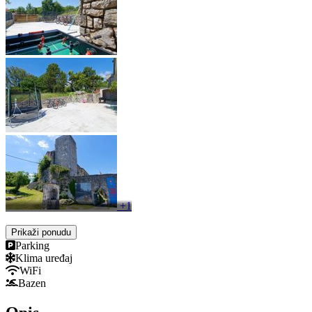
+1
Prikaži ponudu
Parking
Klima uređaj
WiFi
Bazen