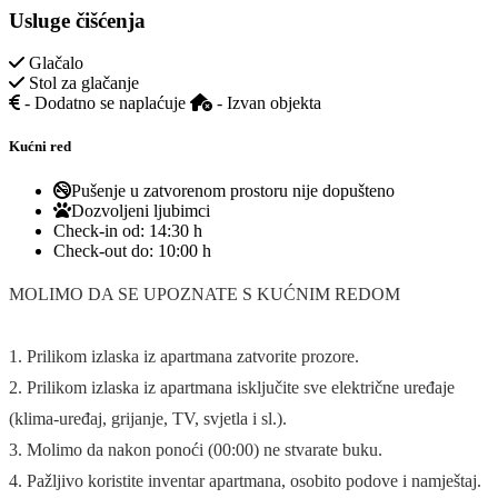
Usluge čišćenja
Glačalo
Stol za glačanje
- Dodatno se naplaćuje
- Izvan objekta
Kućni red
Pušenje u zatvorenom prostoru nije dopušteno
Dozvoljeni ljubimci
Check-in od:
14:30 h
Check-out do:
10:00 h
MOLIMO DA SE UPOZNATE S KUĆNIM REDOM
1. Prilikom izlaska iz apartmana zatvorite prozore.
2. Prilikom izlaska iz apartmana isključite sve električne uređaje
(klima-uređaj, grijanje, TV, svjetla i sl.).
3. Molimo da nakon ponoći (00:00) ne stvarate buku.
4. Pažljivo koristite inventar apartmana, osobito podove i namještaj.