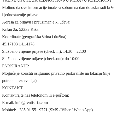
VAŽNE UPUTE ZA JEDNOSTAVNU PRIJAVU (CHECK-IN)
Molimo da ove informacije imate sa sobom na dan dolaska radi brže
i jednostavnije prijave.
Adresa za prijavu i preuzimanje ključeva:
Kršan 2a, 52232 Kršan
Koordinate (geografska širina i dužina):
45.17103 14.14178
Službeno vrijeme prijave (check-in): 14:30 – 22:00
Službeno vrijeme odjave (check-out): do 10:00
PARKIRANJE:
Moguće je koristiti osigurano privatno parkiralište na lokaciji (nije
potrebna rezervacija).
KONTAKT:
Kontaktirajte nas telefonom ili e-poštom:
E-mail: info@rentistria.com
Mobitel: +385 91 551 9771 (SMS / Viber / WhatsApp)