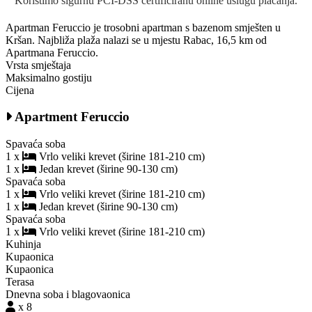
Koristimo sigurnu PCI-DSS certificiranu online uslugu plaćanja.
Apartman Feruccio je trosobni apartman s bazenom smješten u
Kršan. Najbliža plaža nalazi se u mjestu Rabac, 16,5 km od
Apartmana Feruccio.
Vrsta smještaja
Maksimalno gostiju
Cijena
Apartment Feruccio
Spavaća soba
1 x
Vrlo veliki krevet (širine 181-210 cm)
1 x
Jedan krevet (širine 90-130 cm)
Spavaća soba
1 x
Vrlo veliki krevet (širine 181-210 cm)
1 x
Jedan krevet (širine 90-130 cm)
Spavaća soba
1 x
Vrlo veliki krevet (širine 181-210 cm)
Kuhinja
Kupaonica
Kupaonica
Terasa
Dnevna soba i blagovaonica
x 8