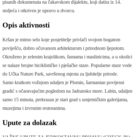
pisanih dokumenata na čakavskom dijalektu, koji datira iz 14.
stoljeća i otkriven je upravo u dvorcu.
Opis aktivnosti
Kršan je mirno selo koje posjetitelje privlači svojom bogatom
poviješću, dobro očuvanom arhitekturom i prirodnom ljepotom.
Okruženo je zelenim krajolikom, šumama i maslinicima, a u okolici
se nalaze brojne biciklističke i pješačke staze. Popularne staze vode
do Učka Nature Park, savršenog mjesta za ljubitelje prirode.
Samo kratkom vožnjom udaljen je Plomin, šarmantan povijesni
gradić s očaravajućim pogledom na Jadransko more. Labin, udaljen
samo 15 minuta, prekrasan je stari grad s umjetničkim galerijama,
muzejima i izvrsnim restoranima.
Upute za dolazak