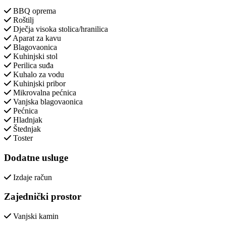
BBQ oprema
Roštilj
Dječja visoka stolica/hranilica
Aparat za kavu
Blagovaonica
Kuhinjski stol
Perilica suđa
Kuhalo za vodu
Kuhinjski pribor
Mikrovalna pećnica
Vanjska blagovaonica
Pećnica
Hladnjak
Štednjak
Toster
Dodatne usluge
Izdaje račun
Zajednički prostor
Vanjski kamin