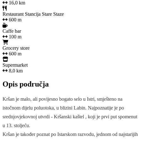
16,0 km
Restaurant Stancija Stare Staze
600 m
Caffe bar
100 m
Grocery store
600 m
Supermarket
8,0 km
Opis područja
Kršan je malo, ali povijesno bogato selo u Istri, smješteno na
istočnom dijelu poluotoka, u blizini Labin. Najpoznatije je po
srednjovjekovnoj utvrdi - Kršanski kaštel , koji je prvi put spomenut
u 13. stoljeću.
Kršan je također poznat po Istarskom razvodu, jednom od najstarijih