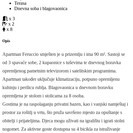
Terasa
Dnevna soba i blagovaonica
x 3
x 2
x 8
Opis
Apartman Feruccio smješten je u prizemlju i ima 90 m². Sastoji se
od 3 spavaće sobe, 2 kupaonice s tuševima te dnevnog boravka
opremljenog pametnim televizorom i satelitskim programima.
Apartman također uključuje klimatizaciju, potpuno opremljenu
kuhinju i perilicu rublja. Blagovaonica u dnevnom boravku
opremljena je stolom i stolicama za 8 osoba.
Gostima je na raspolaganju privatni bazen, kao i vanjski namještaj i
prostor za roštilj u vrtu, što pruža savršeno mjesto za opuštanje s
obitelji i prijateljima. Djeca mogu uživati na igralištu i igrati stolni
nogomet. Za aktivne goste dostupna su 4 bicikla za istraživanje