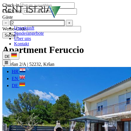
Check-in
Check-out
Gäste
−
+
Unterkunft
Werbe-Code
Sonderangebote
Suche
Über uns
Kontakt
Apartment Feruccio
DE
Kršan 2/A | 52232, Kršan
HR
EN
DE