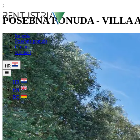
;
POSEBNA PONUDA - VILLA 
Smještaj
Posebne ponude
O nama
Kontakt
HR
HR
EN
DE