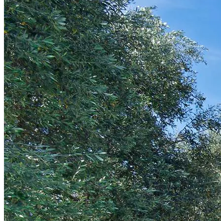
Sortiraj po popularnosti silazno
Sortiraj po popularnosti uzlazno
Sortiraj po udaljenosti do plaže uzlazno
Sortiraj po udaljenosti do plaže silazno
Sortiraj po udaljenosti do centra uzlazno
Sortiraj po udaljenosti do centra silazno
Sortiraj po ocjeni silazno
Sortiraj po ocjeni uzlazno