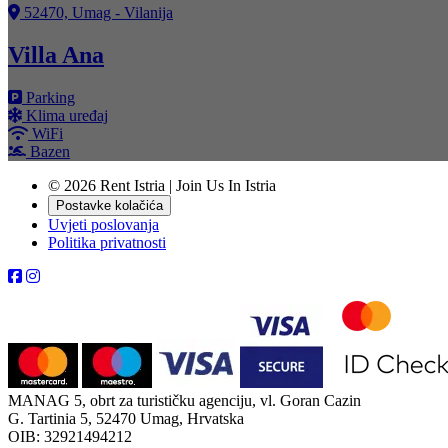
52470, Umag - Vilanija
Villa Ana
Parking
Klima uređaj
WiFi
Bazen
© 2026 Rent Istria | Join Us In Istria
Postavke kolačića
Uvjeti poslovanja
Politika privatnosti
MANAG 5, obrt za turističku agenciju, vl. Goran Cazin
G. Tartinia 5, 52470 Umag, Hrvatska
OIB: 32921494212