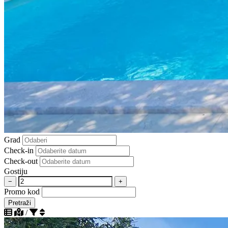
Grad
Check-in
Check-out
Gostiju
−
+
Promo kod
Pretraži
/