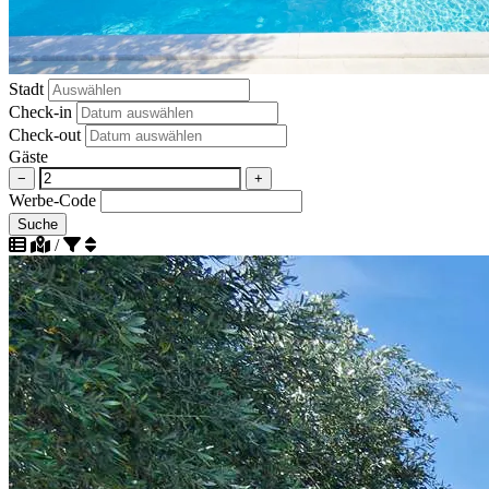
Stadt
Check-in
Check-out
Gäste
−
+
Werbe-Code
Suche
/
Absteigend nach Beliebtheit sortieren
Aufsteigend nach Beliebtheit sortieren
Aufsteigend nach Strandentfernung sortieren
Absteigend nach Entfernung zum Strand sortieren
Aufsteigend nach Entfernung zum Stadtzentrum sortieren
Nach Entfernung zum Stadtzentrum absteigend sortieren
Nach Bewertung absteigend sortieren
Aufsteigend nach Bewertung sortieren