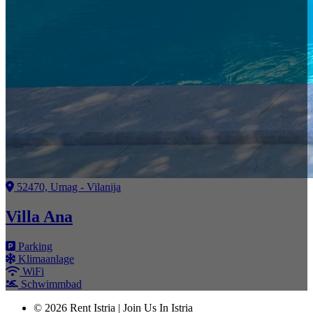
52470, Umag - Vilanija
Villa Ana
Parking
Klimaanlage
WiFi
Schwimmbad
© 2026 Rent Istria | Join Us In Istria