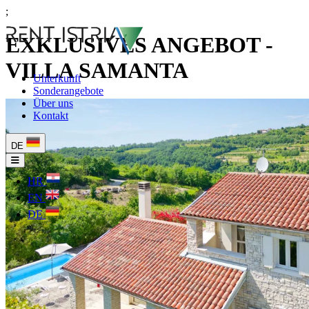
;
EXKLUSIVES ANGEBOT -
VILLA SAMANTA
Unterkunft
Sonderangebote
Über uns
Kontakt
DE
HR
EN
DE