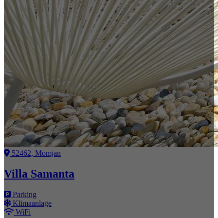
52462, Momjan
Villa Samanta
Parking
Klimaanlage
WiFi