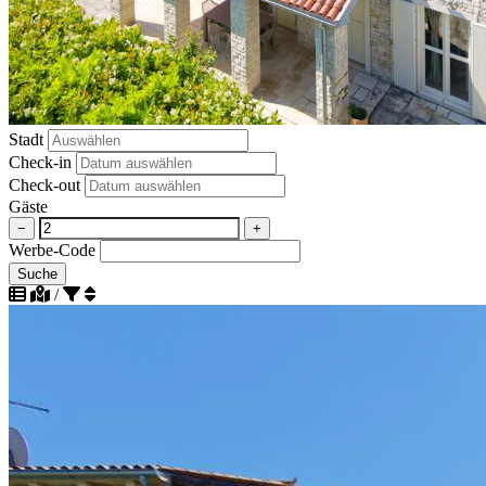
Stadt
Check-in
Check-out
Gäste
−
+
Werbe-Code
Suche
/
Absteigend nach Beliebtheit sortieren
Aufsteigend nach Beliebtheit sortieren
Aufsteigend nach Strandentfernung sortieren
Absteigend nach Entfernung zum Strand sortieren
Aufsteigend nach Entfernung zum Stadtzentrum sortieren
Nach Entfernung zum Stadtzentrum absteigend sortieren
Nach Bewertung absteigend sortieren
Aufsteigend nach Bewertung sortieren