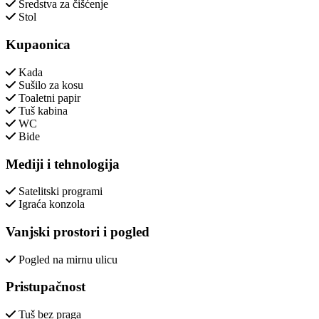
Sredstva za čišćenje
Stol
Kupaonica
Kada
Sušilo za kosu
Toaletni papir
Tuš kabina
WC
Bide
Mediji i tehnologija
Satelitski programi
Igraća konzola
Vanjski prostori i pogled
Pogled na mirnu ulicu
Pristupačnost
Tuš bez praga