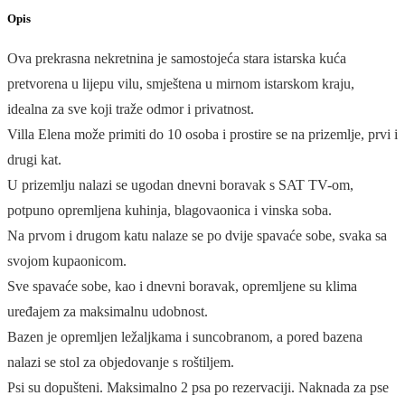
Opis
Ova prekrasna nekretnina je samostojeća stara istarska kuća
pretvorena u lijepu vilu, smještena u mirnom istarskom kraju,
idealna za sve koji traže odmor i privatnost.
Villa Elena može primiti do 10 osoba i prostire se na prizemlje, prvi i
drugi kat.
U prizemlju nalazi se ugodan dnevni boravak s SAT TV-om,
potpuno opremljena kuhinja, blagovaonica i vinska soba.
Na prvom i drugom katu nalaze se po dvije spavaće sobe, svaka sa
svojom kupaonicom.
Sve spavaće sobe, kao i dnevni boravak, opremljene su klima
uređajem za maksimalnu udobnost.
Bazen je opremljen ležaljkama i suncobranom, a pored bazena
nalazi se stol za objedovanje s roštiljem.
Psi su dopušteni. Maksimalno 2 psa po rezervaciji. Naknada za pse