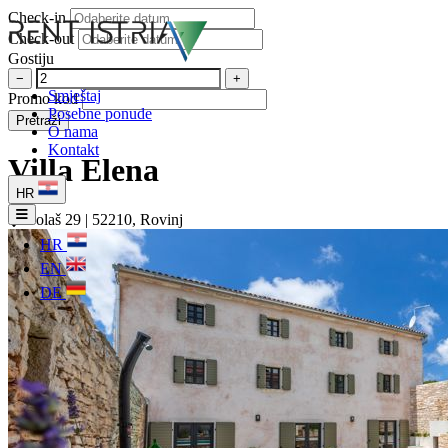
Check-in
Check-out
Gostiju
−
+
Smještaj
Promo kod
Posebne ponude
Pretraži
O nama
Kontakt
Villa Elena
HR
Golaš 29 | 52210, Rovinj
HR
EN
DE