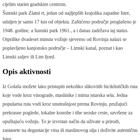
cijelim starim gradskim centrom.
Šumski park Zlatni rt, jedan od najljepših krajolika zapadne Istre,
udaljen je samo 17 km od objekta. Zaštićeno područje proglašeno je
1948. godine, a šumski park 1961., a i danas zadržava taj status.
Otprilike dvadeset minuta vožnje sjeverno od Rovinja nalazi se
poplavljeno kanjonsko područje – Limski kanal, poznat i kao
Limski zaljev ili Lim fjord.
Opis aktivnosti
Iz Golaša možete lako pristupiti nekoliko slikovitih biciklističkih ruta
koje vode kroz vinograde, maslinike i mirna istarska sela. Jedna
popularna ruta vodi kroz unutrašnjost prema Rovinju, pružajući
prekrasne poglede, lokalne konobe i tihe seoske ceste, savršene za
opuštajuću vožnju. To je izvrstan način da uživate u prirodi,
zastanete na degustacije vina ili maslinovog ulja i doživite autentičnu
Istru.