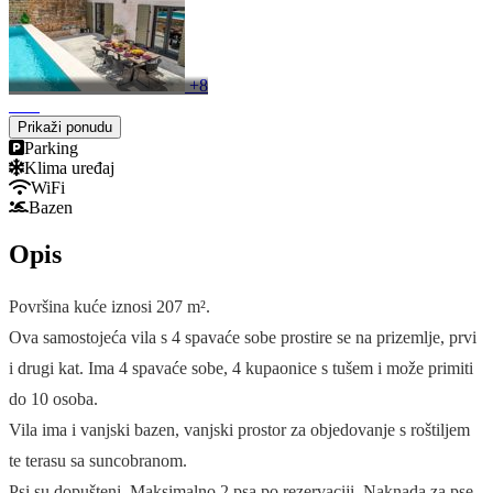
+8
Prikaži ponudu
Parking
Klima uređaj
WiFi
Bazen
Opis
Površina kuće iznosi 207 m².
Ova samostojeća vila s 4 spavaće sobe prostire se na prizemlje, prvi
i drugi kat. Ima 4 spavaće sobe, 4 kupaonice s tušem i može primiti
do 10 osoba.
Vila ima i vanjski bazen, vanjski prostor za objedovanje s roštiljem
te terasu sa suncobranom.
Psi su dopušteni. Maksimalno 2 psa po rezervaciji. Naknada za pse