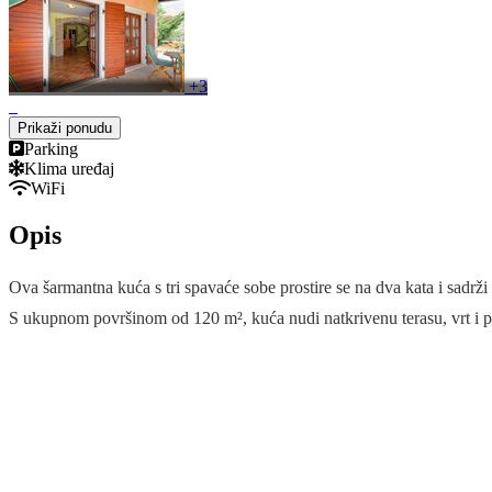
+3
Prikaži ponudu
Parking
Klima uređaj
WiFi
Opis
Ova šarmantna kuća s tri spavaće sobe prostire se na dva kata i sadrž
S ukupnom površinom od 120 m², kuća nudi natkrivenu terasu, vrt i pr