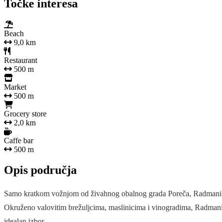
Točke interesa
Beach
9,0 km
Restaurant
500 m
Market
500 m
Grocery store
2,0 km
Caffe bar
500 m
Opis područja
Samo kratkom vožnjom od živahnog obalnog grada Poreča, Radmani su ša
Okruženo valovitim brežuljcima, maslinicima i vinogradima, Radmani va
idealan izbor.