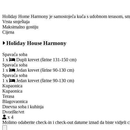
Holiday Home Harmony je samostojeća kuća s udobnom terasom, smj
Vrsta smještaja
Maksimalno gostiju
Cijena
Holiday House Harmony
Spavaća soba
1 x
Dupli krevet (širine 131-150 cm)
Spavaća soba
1 x
Jedan krevet (širine 90-130 cm)
Spavaća soba
1 x
Jedan krevet (širine 90-130 cm)
Kupaonica
Kupaonica
Terasa
Blagovaonica
Dnevna soba i kuhinja
Dvorište/vrt
x 4
Molimo odaberite check-in i check-out datume iznad da biste vidjeli ci