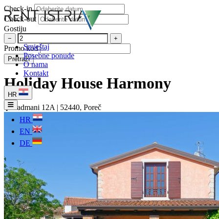
Check-in
Check-out
Gostiju
−
+
Smještaj
Promo kod
Posebne ponude
Pretraži
O nama
Kontakt
Holiday House Harmony
HR
Radmani 12A | 52440, Poreč
HR
EN
DE