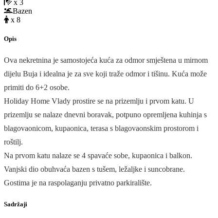
x 3
Bazen
x 8
Opis
Ova nekretnina je samostojeća kuća za odmor smještena u mirnom
dijelu Buja i idealna je za sve koji traže odmor i tišinu. Kuća može
primiti do 6+2 osobe.
Holiday Home Vlady prostire se na prizemlju i prvom katu. U
prizemlju se nalaze dnevni boravak, potpuno opremljena kuhinja s
blagovaonicom, kupaonica, terasa s blagovaonskim prostorom i
roštilj.
Na prvom katu nalaze se 4 spavaće sobe, kupaonica i balkon.
Vanjski dio obuhvaća bazen s tušem, ležaljke i suncobrane.
Gostima je na raspolaganju privatno parkiralište.
Sadržaji