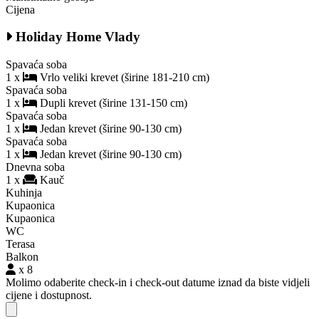
Cijena
Holiday Home Vlady
Spavaća soba
1 x
Vrlo veliki krevet (širine 181-210 cm)
Spavaća soba
1 x
Dupli krevet (širine 131-150 cm)
Spavaća soba
1 x
Jedan krevet (širine 90-130 cm)
Spavaća soba
1 x
Jedan krevet (širine 90-130 cm)
Dnevna soba
1 x
Kauč
Kuhinja
Kupaonica
Kupaonica
WC
Terasa
Balkon
x 8
Molimo odaberite check-in i check-out datume iznad da biste vidjeli
cijene i dostupnost.