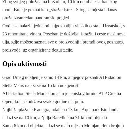
Zbog svojeg položaja na brežuljku, 10 km od obale Jadranskog
mora, Buje je poznat kao „stražar Istre“. S tog se mjesta i danas
pruža izvanredan panoramski pogled.
Ovdje se nalazi i jedna od najpoznatijih vinskih cesta u Hrvatskoj, s
23 renomirana vinara. Poseban je doživljaj istražiti i ceste maslinova
ulja, gdje možete saznati sve o proizvodnji i preradi ovog poznatog
proizvoda, uz organizirane degustacije.
Opis aktivnosti
Grad Umag udaljen je samo 14 km, a njegov poznati ATP stadion
Stella Maris nalazi se na 16 km udaljenosti.
ATP stadion Stella Maris domaćin je teniskog turnira ATP Croatia
Open, koji se održava svake godine u srpnju.
Najbliža plaža je Kanegra, udaljena 13 km. Aquapark Istralandia
nalazi se na 10 km, a špilja Baredine na 31 km od objekta.
Samo 6 km od objekta nalazi se malo mjesto Momjan, dom brojnih