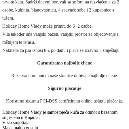
prvom katu. Sadrži dnevni boravak sa sofom na razvlačenje za 2
osobe, kuhinju, blagovaonicu, 4 spavaće sobe i 2 kupaonice s
tušem.
Holiday Home Vlady može primiti do 6+2 osobe.
Vila također ima vanjski bazen, vanjski prostor za objedovanje s
roštiljem te terasu.
Naknada za psa iznosi 8 € po danu i plaća se izravno u smještaju.
Garantiramo najbolje cijene
Rezervacijom putem naše stranice dobivate najbolje cijene.
Sigurno plaćanje
Koristimo sigurnu PCI-DSS certificiranu online uslugu plaćanja.
Holiday Home Vlady je samostojeća kuća za odmor s bazenom,
smještena u Bujama.
Vrsta smještaja
Maksimalno gostiju