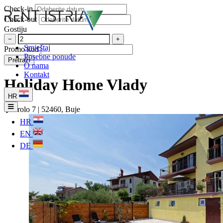
Check-in
Check-out
Gostiju
−
+
Smještaj
Promo kod
Posebne ponude
Pretraži
O nama
Kontakt
Holiday Home Vlady
HR
Brolo 7 | 52460, Buje
HR
EN
DE