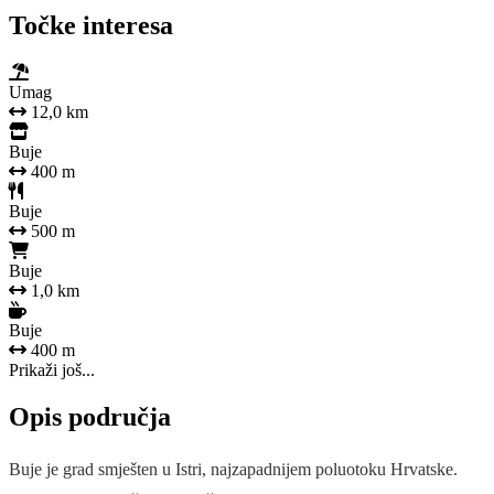
Točke interesa
Umag
12,0 km
Buje
400 m
Buje
500 m
Buje
1,0 km
Buje
400 m
Prikaži još...
Opis područja
Buje je grad smješten u Istri, najzapadnijem poluotoku Hrvatske.