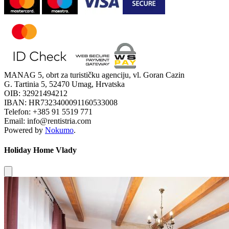
MANAG 5, obrt za turističku agenciju, vl. Goran Cazin
G. Tartinia 5, 52470 Umag, Hrvatska
OIB: 32921494212
IBAN: HR7323400091160533008
Telefon: +385 91 5519 771
Email: info@rentistria.com
Powered by
Nokumo
.
Holiday Home Vlady
Close modal