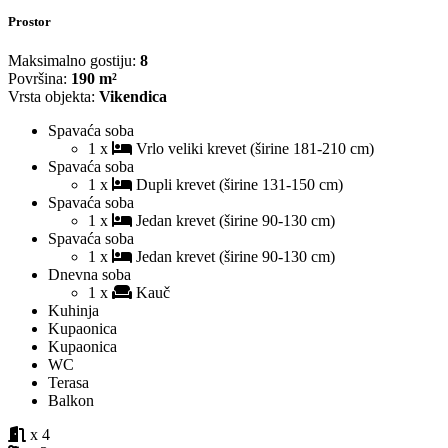
Prostor
Maksimalno gostiju:
8
Površina:
190 m²
Vrsta objekta:
Vikendica
Spavaća soba
1 x
Vrlo veliki krevet (širine 181-210 cm)
Spavaća soba
1 x
Dupli krevet (širine 131-150 cm)
Spavaća soba
1 x
Jedan krevet (širine 90-130 cm)
Spavaća soba
1 x
Jedan krevet (širine 90-130 cm)
Dnevna soba
1 x
Kauč
Kuhinja
Kupaonica
Kupaonica
WC
Terasa
Balkon
x 4