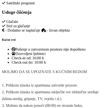
Satelitski programi
Usluge čišćenja
Glačalo
Stol za glačanje
- Dodatno se naplaćuje
- Izvan objekta
Kućni red
Pušenje u zatvorenom prostoru nije dopušteno
Dozvoljeni ljubimci
Check-in od:
16:00 h
Check-out do:
10:00 h
MOLIMO DA SE UPOZNATE S KUĆNIM REDOM
1. Prilikom izlaska iz apartmana zatvorite prozore.
2. Prilikom izlaska iz apartmana isključite sve električne uređaje
(klima-uređaj, grijanje, TV, svjetla i sl.).
3. Molimo da nakon ponoći (00:00) ne stvarate buku.