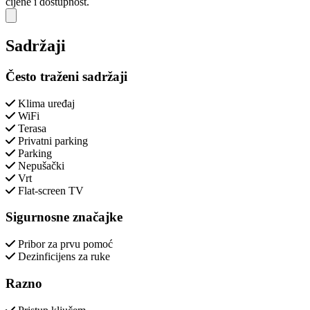
cijene i dostupnost.
Close modal
Sadržaji
Često traženi sadržaji
Klima uređaj
WiFi
Terasa
Privatni parking
Parking
Nepušački
Vrt
Flat-screen TV
Sigurnosne značajke
Pribor za prvu pomoć
Dezinficijens za ruke
Razno