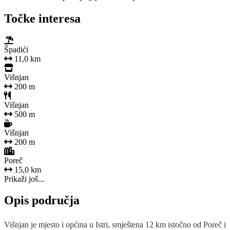
Točke interesa
Špadići
11,0 km
Višnjan
200 m
Višnjan
500 m
Višnjan
200 m
Poreč
15,0 km
Prikaži još...
Opis područja
Višnjan je mjesto i općina u Istri, smještena 12 km istočno od Poreč i