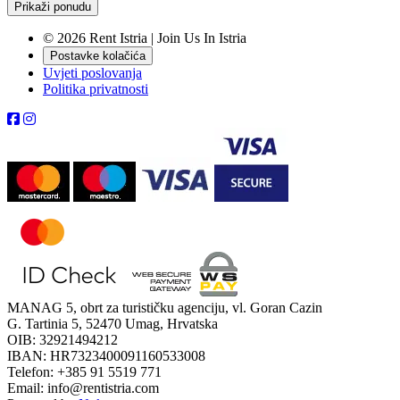
Prikaži ponudu
© 2026 Rent Istria | Join Us In Istria
Postavke kolačića
Uvjeti poslovanja
Politika privatnosti
MANAG 5, obrt za turističku agenciju, vl. Goran Cazin
G. Tartinia 5, 52470 Umag, Hrvatska
OIB: 32921494212
IBAN: HR7323400091160533008
Telefon: +385 91 5519 771
Email: info@rentistria.com