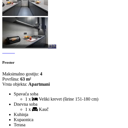
+12
Prostor
Maksimalno gostiju:
4
Površina:
63 m²
Vrsta objekta:
Apartmani
Spavaća soba
1 x
Veliki krevet (širine 151-180 cm)
Dnevna soba
1 x
Kauč
Kuhinja
Kupaonica
Terasa