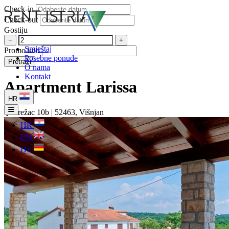
Check-in
Check-out
Gostiju
−
+
Smještaj
Promo kod
Posebne ponude
Pretraži
O nama
Kontakt
Apartment Larissa
HR
Brežac 10b | 52463, Višnjan
HR
EN
DE