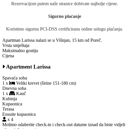
Rezervacijom putem naše stranice dobivate najbolje cijene.
Sigurno plaćanje
Koristimo sigurnu PCI-DSS certificiranu online uslugu plaćanja.
Apartman Larissa nalazi se u Višnjan, 15 km od Poreč.
Vrsta smještaja
Maksimalno gostiju
Cijena
Apartment Larissa
Spavaća soba
1 x
Veliki krevet (širine 151-180 cm)
Dnevna soba
1 x
Kauč
Kuhinja
Kupaonica
Terasa
Ensuite kupaonica
x 4
Molimo odaberite check-in i check-out datume iznad da biste vidjeli