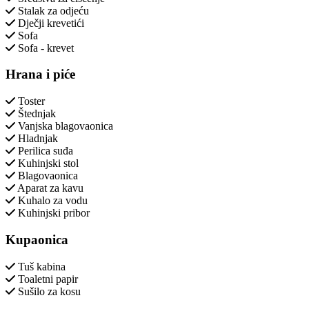
Stalak za odjeću
Dječji krevetići
Sofa
Sofa - krevet
Hrana i piće
Toster
Štednjak
Vanjska blagovaonica
Hladnjak
Perilica suđa
Kuhinjski stol
Blagovaonica
Aparat za kavu
Kuhalo za vodu
Kuhinjski pribor
Kupaonica
Tuš kabina
Toaletni papir
Sušilo za kosu