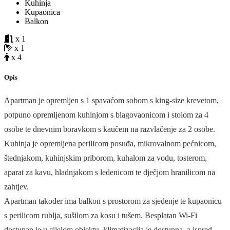
Kuhinja
Kupaonica
Balkon
x 1
x 1
x 4
Opis
Apartman je opremljen s 1 spavaćom sobom s king-size krevetom,
potpuno opremljenom kuhinjom s blagovaonicom i stolom za 4
osobe te dnevnim boravkom s kaučem na razvlačenje za 2 osobe.
Kuhinja je opremljena perilicom posuđa, mikrovalnom pećnicom,
štednjakom, kuhinjskim priborom, kuhalom za vodu, tosterom,
aparat za kavu, hladnjakom s ledenicom te dječjom hranilicom na
zahtjev.
Apartman također ima balkon s prostorom za sjedenje te kupaonicu
s perilicom rublja, sušilom za kosu i tušem. Besplatan Wi-Fi
dostupan je u cijelom objektu, klimatizacija je dostupna, a ispred