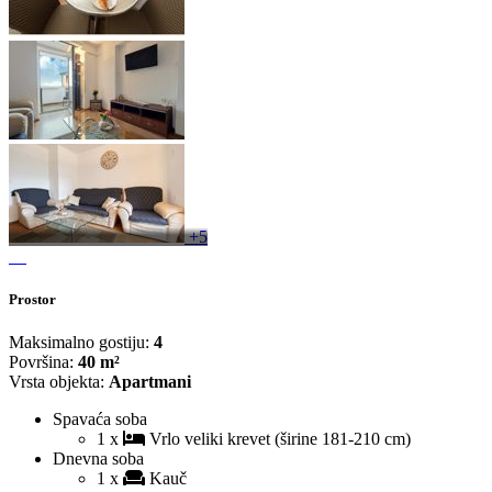
+5
Prostor
Maksimalno gostiju:
4
Površina:
40 m²
Vrsta objekta:
Apartmani
Spavaća soba
1 x
Vrlo veliki krevet (širine 181-210 cm)
Dnevna soba
1 x
Kauč