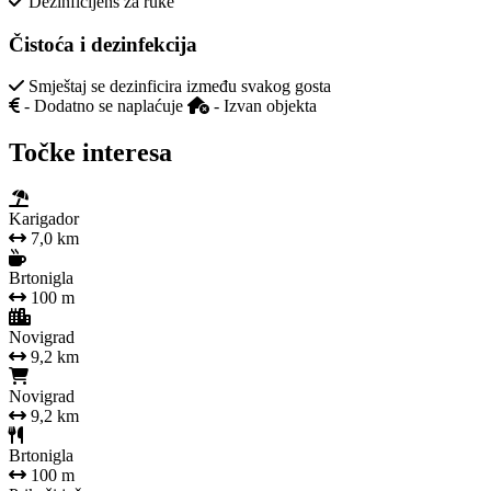
Dezinficijens za ruke
Čistoća i dezinfekcija
Smještaj se dezinficira između svakog gosta
- Dodatno se naplaćuje
- Izvan objekta
Točke interesa
Karigador
7,0 km
Brtonigla
100 m
Novigrad
9,2 km
Novigrad
9,2 km
Brtonigla
100 m