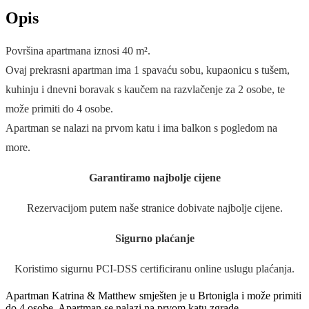
Opis
Površina apartmana iznosi 40 m².
Ovaj prekrasni apartman ima 1 spavaću sobu, kupaonicu s tušem,
kuhinju i dnevni boravak s kaučem na razvlačenje za 2 osobe, te
može primiti do 4 osobe.
Apartman se nalazi na prvom katu i ima balkon s pogledom na
more.
Garantiramo najbolje cijene
Rezervacijom putem naše stranice dobivate najbolje cijene.
Sigurno plaćanje
Koristimo sigurnu PCI-DSS certificiranu online uslugu plaćanja.
Apartman Katrina & Matthew smješten je u Brtonigla i može primiti
do 4 osobe. Apartman se nalazi na prvom katu zgrade.