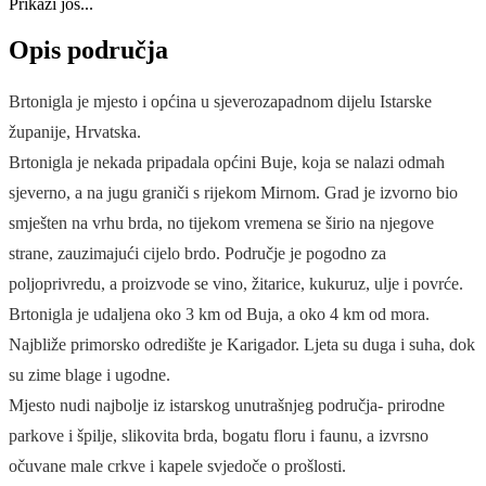
Prikaži još...
Opis područja
Brtonigla je mjesto i općina u sjeverozapadnom dijelu Istarske
županije, Hrvatska.
Brtonigla je nekada pripadala općini Buje, koja se nalazi odmah
sjeverno, a na jugu graniči s rijekom Mirnom. Grad je izvorno bio
smješten na vrhu brda, no tijekom vremena se širio na njegove
strane, zauzimajući cijelo brdo. Područje je pogodno za
poljoprivredu, a proizvode se vino, žitarice, kukuruz, ulje i povrće.
Brtonigla je udaljena oko 3 km od Buja, a oko 4 km od mora.
Najbliže primorsko odredište je Karigador. Ljeta su duga i suha, dok
su zime blage i ugodne.
Mjesto nudi najbolje iz istarskog unutrašnjeg područja- prirodne
parkove i špilje, slikovita brda, bogatu floru i faunu, a izvrsno
očuvane male crkve i kapele svjedoče o prošlosti.