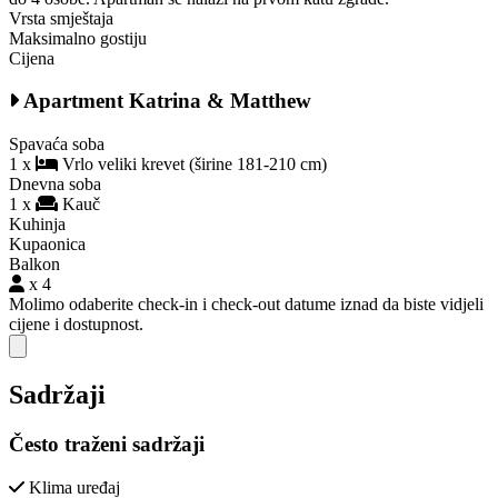
Vrsta smještaja
Maksimalno gostiju
Cijena
Apartment Katrina & Matthew
Spavaća soba
1 x
Vrlo veliki krevet (širine 181-210 cm)
Dnevna soba
1 x
Kauč
Kuhinja
Kupaonica
Balkon
x 4
Molimo odaberite check-in i check-out datume iznad da biste vidjeli
cijene i dostupnost.
Close modal
Sadržaji
Često traženi sadržaji
Klima uređaj