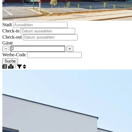
Stadt
Check-in
Check-out
Gäste
−
+
Werbe-Code
Suche
/
Absteigend nach Beliebtheit sortieren
Aufsteigend nach Beliebtheit sortieren
Aufsteigend nach Strandentfernung sortieren
Absteigend nach Entfernung zum Strand sortieren
Aufsteigend nach Entfernung zum Stadtzentrum sortieren
Nach Entfernung zum Stadtzentrum absteigend sortieren
Nach Bewertung absteigend sortieren
Aufsteigend nach Bewertung sortieren