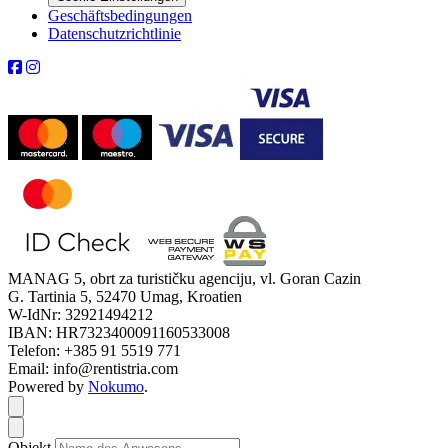
Geschäftsbedingungen
Datenschutzrichtlinie
MANAG 5, obrt za turističku agenciju, vl. Goran Cazin
G. Tartinia 5, 52470 Umag, Kroatien
W-IdNr: 32921494212
IBAN: HR7323400091160533008
Telefon: +385 91 5519 771
Email: info@rentistria.com
Powered by
Nokumo
.
Close modal
Close modal
Objekt