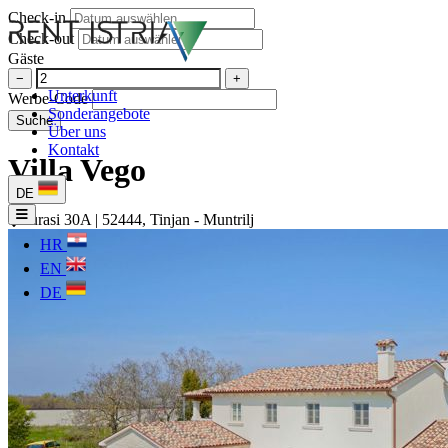
Check-in
Check-out
Gäste
−
+
Unterkunft
Werbe-Code
Sonderangebote
Suche
Über uns
Kontakt
Villa Vego
DE
Jurasi 30A | 52444, Tinjan - Muntrilj
HR
EN
DE