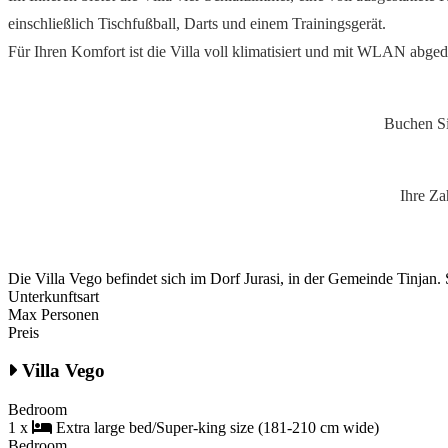
einschließlich Tischfußball, Darts und einem Trainingsgerät.
Für Ihren Komfort ist die Villa voll klimatisiert und mit WLAN abged
Bestpreisga
Buchen Sie direkt über unsere Website 
Sichere Zah
Ihre Zahlung erfolgt über einen sichere
Die Villa Vego befindet sich im Dorf Jurasi, in der Gemeinde Tinjan.
Unterkunftsart
Max Personen
Preis
Villa Vego
Bedroom
1 x
Extra large bed/Super-king size (181-210 cm wide)
Bedroom