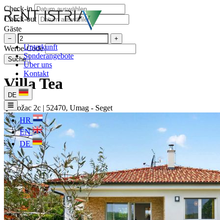
Check-in
Check-out
Gäste
−
+
Unterkunft
Werbe-Code
Sonderangebote
Suche
Über uns
Kontakt
Villa Tea
DE
Rožac 2c | 52470, Umag - Seget
HR
EN
DE