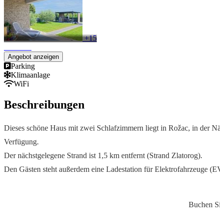
+15
Angebot anzeigen
Parking
Klimaanlage
WiFi
Beschreibungen
Dieses schöne Haus mit zwei Schlafzimmern liegt in Rožac, in der Nä
Verfügung.
Der nächstgelegene Strand ist 1,5 km entfernt (Strand Zlatorog).
Den Gästen steht außerdem eine Ladestation für Elektrofahrzeuge (EV)
Bestpreisga
Buchen Sie direkt über unsere Website 