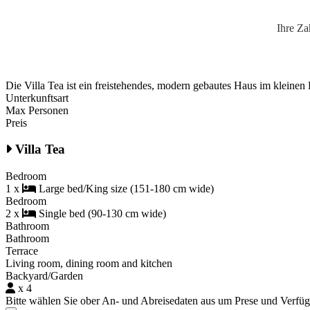
Sichere Zah
Ihre Zahlung erfolgt über einen sichere
Die Villa Tea ist ein freistehendes, modern gebautes Haus im kleine
Unterkunftsart
Max Personen
Preis
Villa Tea
Bedroom
1 x
Large bed/King size (151-180 cm wide)
Bedroom
2 x
Single bed (90-130 cm wide)
Bathroom
Bathroom
Terrace
Living room, dining room and kitchen
Backyard/Garden
x 4
Bitte wählen Sie ober An- und Abreisedaten aus um Prese und Verfü