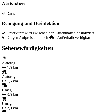
Aktivitäten
Darts
Reinigung und Desinfektion
Unterkunft wird zwischen den Aufenthalten desinfiziert
- Gegen Aufpreis erhältlich
- Außerhalb verfügbar
Sehenswürdigkeiten
Zlatorog
1,5 km
Zlatorog
1,5 km
Umag
3,5 km
Umag
2,9 km