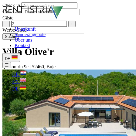
Check-in
Check-out
Gäste
−
+
Unterkunft
Werbe-Code
Sonderangebote
Suche
Über uns
Kontakt
Villa Olive'r
DE
Montrin 9c | 52460, Buje
HR
EN
DE