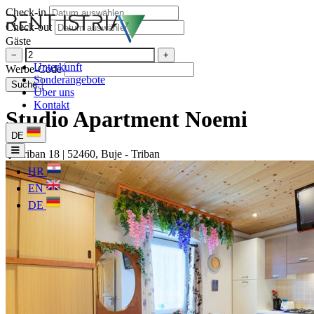
Check-in
Check-out
Gäste
−
+
Unterkunft
Werbe-Code
Sonderangebote
Suche
Über uns
Kontakt
Studio Apartment Noemi
DE
Triban 18 | 52460, Buje - Triban
HR
EN
DE