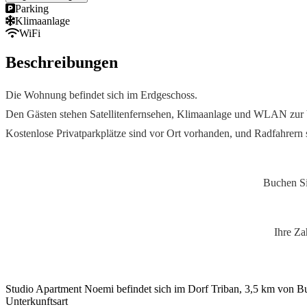
Parking
Klimaanlage
WiFi
Beschreibungen
Die Wohnung befindet sich im Erdgeschoss.
Den Gästen stehen Satellitenfernsehen, Klimaanlage und WLAN zur
Kostenlose Privatparkplätze sind vor Ort vorhanden, und Radfahrern 
Bestpreisga
Buchen Sie direkt über unsere Website 
Sichere Zah
Ihre Zahlung erfolgt über einen sichere
Studio Apartment Noemi befindet sich im Dorf Triban, 3,5 km von B
Unterkunftsart