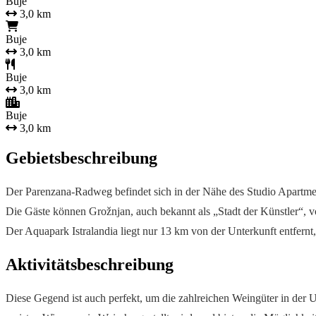
Buje
3,0 km
Buje
3,0 km
Buje
3,0 km
Buje
3,0 km
Gebietsbeschreibung
Der Parenzana-Radweg befindet sich in der Nähe des Studio Apartme
Die Gäste können Grožnjan, auch bekannt als „Stadt der Künstler“, vo
Der Aquapark Istralandia liegt nur 13 km von der Unterkunft entfernt,
Aktivitätsbeschreibung
Diese Gegend ist auch perfekt, um die zahlreichen Weingüter in der