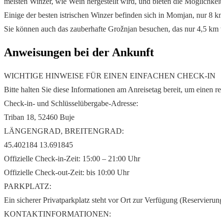
meisten Winzer, wie Wein hergestellt wird, und bieten die Möglichkei
Einige der besten istrischen Winzer befinden sich in Momjan, nur 8 k
Sie können auch das zauberhafte Grožnjan besuchen, das nur 4,5 km 
Anweisungen bei der Ankunft
WICHTIGE HINWEISE FÜR EINEN EINFACHEN CHECK-IN
Bitte halten Sie diese Informationen am Anreisetag bereit, um einen 
Check-in- und Schlüsselübergabe-Adresse:
Triban 18, 52460 Buje
LÄNGENGRAD, BREITENGRAD:
45.402184 13.691845
Offizielle Check-in-Zeit: 15:00 – 21:00 Uhr
Offizielle Check-out-Zeit: bis 10:00 Uhr
PARKPLATZ:
Ein sicherer Privatparkplatz steht vor Ort zur Verfügung (Reservierung
KONTAKTINFORMATIONEN: