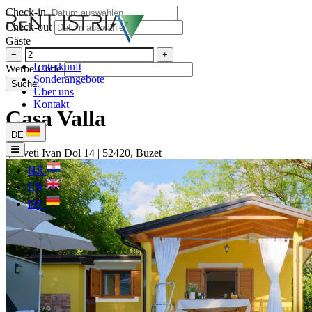
Check-in
Check-out
Gäste
−
+
Unterkunft
Werbe-Code
Sonderangebote
Suche
Über uns
Kontakt
Casa Valla
DE
Sveti Ivan Dol 14 | 52420, Buzet
HR
EN
DE