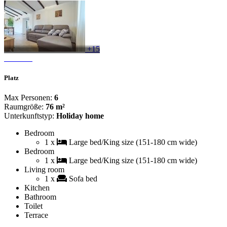
+15
Platz
Max Personen:
6
Raumgröße:
76 m²
Unterkunftstyp:
Holiday home
Bedroom
1 x
Large bed/King size (151-180 cm wide)
Bedroom
1 x
Large bed/King size (151-180 cm wide)
Living room
1 x
Sofa bed
Kitchen
Bathroom
Toilet
Terrace