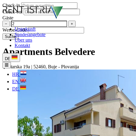
Check-in
Check-out
Gäste
−
+
Unterkunft
Werbe-Code
Sonderangebote
Suche
Über uns
Kontakt
Apartments Belvedere
DE
Istarska 19a | 52460, Buje - Plovanija
HR
EN
DE