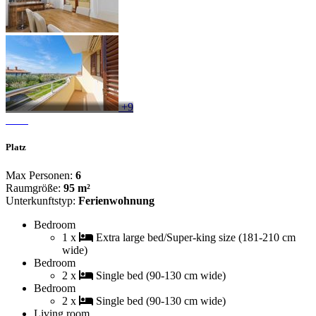
+9
Platz
Max Personen:
6
Raumgröße:
95 m²
Unterkunftstyp:
Ferienwohnung
Bedroom
1 x
Extra large bed/Super-king size (181-210 cm
wide)
Bedroom
2 x
Single bed (90-130 cm wide)
Bedroom
2 x
Single bed (90-130 cm wide)
Living room