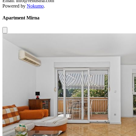
Email: info@rentistria.com
Powered by
Nokumo
.
Apartment Mirna
Close modal