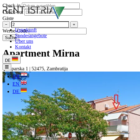
Check-in
Check-out
Gäste
−
+
Unterkunft
Werbe-Code
Sonderangebote
Suche
Über uns
Kontakt
Apartment Mirna
DE
Siparska 1 | 52475, Zambratija
HR
EN
DE