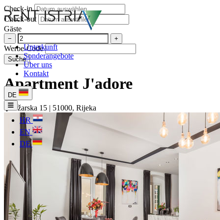
Check-in
Check-out
Gäste
−
+
Unterkunft
Werbe-Code
Sonderangebote
Suche
Über uns
Kontakt
Apartment J'adore
DE
Užarska 15 | 51000, Rijeka
HR
EN
DE